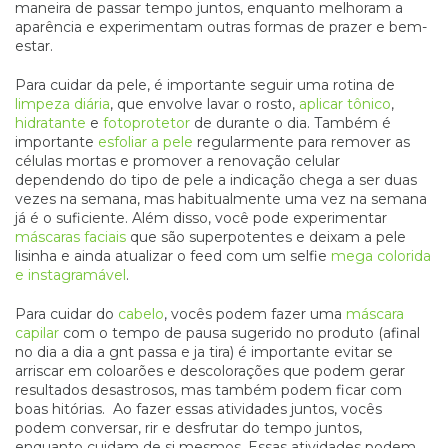
maneira de passar tempo juntos, enquanto melhoram a
aparência e experimentam outras formas de prazer e bem-
estar.
Para cuidar da pele, é importante seguir uma rotina de
limpeza diária
, que envolve lavar o rosto,
aplicar tônico
,
hidratante
e
fotoprotetor
de durante o dia. Também é
importante
esfoliar a pele
regularmente para remover as
células mortas e promover a renovação celular
dependendo do tipo de pele a indicação chega a ser duas
vezes na semana, mas habitualmente uma vez na semana
já é o suficiente. Além disso, você pode experimentar
máscaras faciais
que são superpotentes e deixam a pele
lisinha e ainda atualizar o feed com um selfie
mega colorida
e instagramável
.
Para cuidar do
cabelo
, vocês podem fazer uma
máscara
capilar
com o tempo de pausa sugerido no produto (afinal
no dia a dia a gnt passa e ja tira) é importante evitar se
arriscar em coloarões e descolorações que podem gerar
resultados desastrosos, mas também podem ficar com
boas hitórias. Ao fazer essas atividades juntos, vocês
podem conversar, rir e desfrutar do tempo juntos,
enquanto cuidam de si mesmos. Essas atividades podem