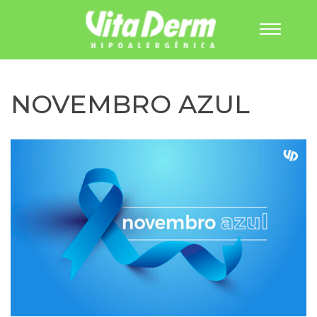
Pular
para
o
NOVEMBRO AZUL
conteúdo