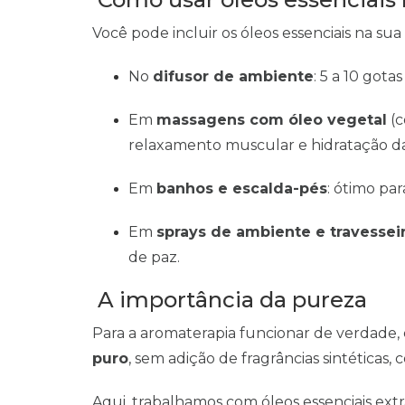
Você pode incluir os óleos essenciais na sua
No
difusor de ambiente
: 5 a 10 gota
Em
massagens com óleo vegetal
(c
relaxamento muscular e hidratação da
Em
banhos e escalda-pés
: ótimo par
Em
sprays de ambiente e travessei
de paz.
A importância da pureza
Para a aromaterapia funcionar de verdade,
puro
, sem adição de fragrâncias sintéticas, 
Aqui, trabalhamos com óleos essenciais extr