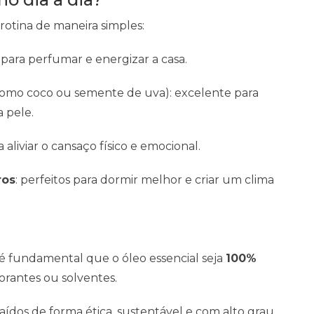
 rotina de maneira simples:
s para perfumar e energizar a casa.
omo coco ou semente de uva): excelente para
 pele.
a aliviar o cansaço físico e emocional.
ros
: perfeitos para dormir melhor e criar um clima
 é fundamental que o óleo essencial seja
100%
corantes ou solventes.
aídos de forma ética, sustentável e com alto grau