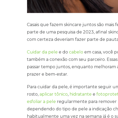
Casais que fazem skincare juntos são mais f
parte de uma pesquisa de 2023, afinal skin
com certeza deveriam fazer parte de pauta
Cuidar da pele
e do
cabelo
em casa, você po
também a conexão com seu parceiro. Essas
passar tempo juntos, enquanto melhoram a
prazer e bem-estar.
Para cuidar da pele, é importante seguir u
rosto,
aplicar tônico
,
hidratante
e
fotoprote
esfoliar a pele
regularmente para remover a
dependendo do tipo de pele a indicação ch
habitualmente uma vez na semana já é o su