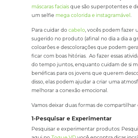
máscaras faciais
que são superpotentes e dei
um selfie
mega colorida e instagramável
.
Para cuidar do
cabelo
, vocês podem fazer
sugerido no produto (afinal no dia a dia a gn
coloarões e descolorações que podem ger
ficar com boas hitórias. Ao fazer essas ativ
do tempo juntos, enquanto cuidam de si m
benéficas para os jovens que querem desc
disso, elas podem ajudar a criar uma atmos
melhorar a conexão emocional.
Vamos deixar duas formas de compartilhar es
1-Pesquisar e Experimentar
Pesquisar e experimentar produtos: Pesqui
aqui no
Toque VD
você encontra dicas incrív