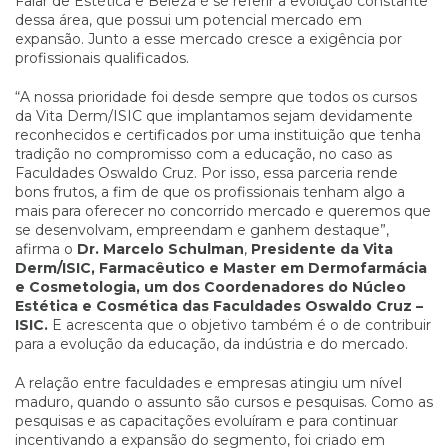
Falar de Estética e Beleza é se referir a evolução constante
dessa área, que possui um potencial mercado em
expansão. Junto a esse mercado cresce a exigência por
profissionais qualificados.
“A nossa prioridade foi desde sempre que todos os cursos
da Vita Derm/ISIC que implantamos sejam devidamente
reconhecidos e certificados por uma instituição que tenha
tradição no compromisso com a educação, no caso as
Faculdades Oswaldo Cruz. Por isso, essa parceria rende
bons frutos, a fim de que os profissionais tenham algo a
mais para oferecer no concorrido mercado e queremos que
se desenvolvam, empreendam e ganhem destaque”,
afirma o
Dr. Marcelo Schulman
,
Presidente da Vita
Derm/ISIC, Farmacêutico e Master em Dermofarmácia
e Cosmetologia, um dos Coordenadores do Núcleo
Estética e Cosmética das Faculdades Oswaldo Cruz –
ISIC.
E acrescenta que o objetivo também é o de contribuir
para a evolução da educação, da indústria e do mercado.
A relação entre faculdades e empresas atingiu um nível
maduro, quando o assunto são cursos e pesquisas. Como as
pesquisas e as capacitações evoluíram e para continuar
incentivando a expansão do segmento, foi criado em