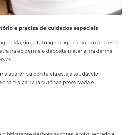
ório e precisa de cuidados especiais
 agredida, sim, a tatuagem age como um processo
tra na epiderme e deposita material na derme,
rvos.
ma aparência bonita ela esteja saudávelo
enham a barreira cutânea preservada e
 o hidratante desbota as cores já foi quebrado a