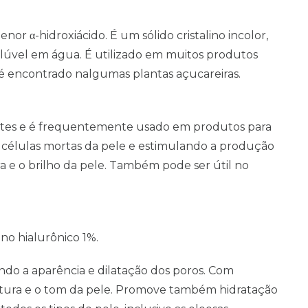
enor α-hidroxiácido. É um sólido cristalino incolor,
olúvel em água. É utilizado em muitos produtos
o é encontrado nalgumas plantas açucareiras.
antes e é frequentemente usado em produtos para
s células mortas da pele e estimulando a produção
 e o brilho da pele. Também pode ser útil no
.
ano hialurônico 1%.
ndo a aparência e dilatação dos poros. Com
extura e o tom da pele. Promove também hidratação