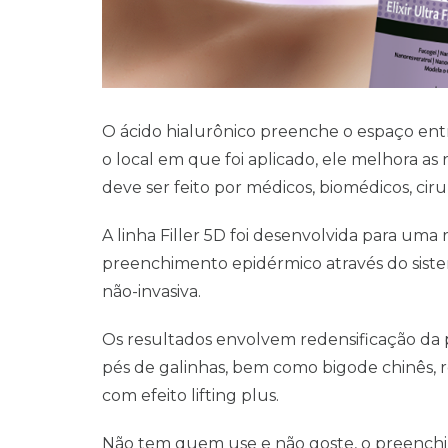
O ácido hialurônico preenche o espaço entr
o local em que foi aplicado, ele melhora as
deve ser feito por médicos, biomédicos, ciru
A linha Filler 5D foi desenvolvida para um
preenchimento epidérmico através do siste
não-invasiva.
Os resultados envolvem redensificação da 
pés de galinhas, bem como bigode chinês, r
com efeito lifting plus.
Não tem quem use e não goste, o preenchim