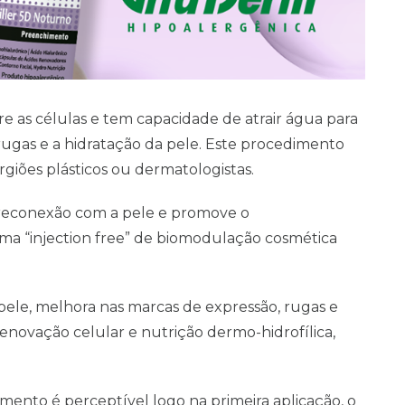
e as células e tem capacidade de atrair água para
 rugas e a hidratação da pele. Este procedimento
rgiões plásticos ou dermatologistas.
a reconexão com a pele e promove o
ma “injection free” de biomodulação cosmética
pele, melhora nas marcas de expressão, rugas e
enovação celular e nutrição dermo-hidrofílica,
ento é perceptível logo na primeira aplicação, o