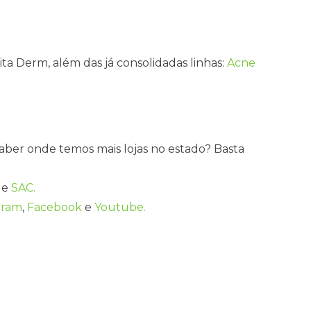
ita Derm, além das já consolidadas linhas:
Acne
saber onde temos mais lojas no estado? Basta
de
SAC.
gram
,
Facebook
e
Youtube.