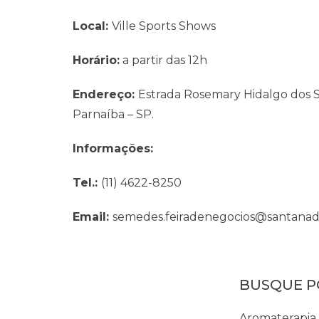
Local:
Ville Sports Shows
Horário:
a partir das 12h
Endereço:
Estrada Rosemary Hidalgo dos S
Parnaíba – SP.
Informações:
Tel.:
(11) 4622-8250
Email:
semedes.feiradenegocios@santanade
Aromaterapia