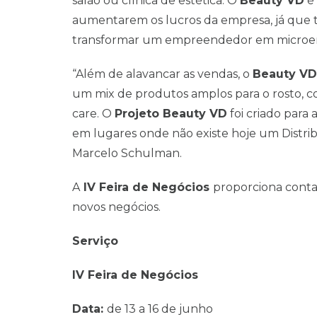
salão ou clínica de estética. O
Beauty VD
é 
aumentarem os lucros da empresa, já que
transformar um empreendedor em microem
“Além de alavancar as vendas, o
Beauty VD
um mix de produtos amplos para o rosto, co
care. O
Projeto Beauty VD
foi criado para 
em lugares onde não existe hoje um Distrib
Marcelo Schulman.
A
IV Feira de Negócios
proporciona conta
novos negócios.
Serviço
IV Feira de Negócios
Data:
de 13 a 16 de junho